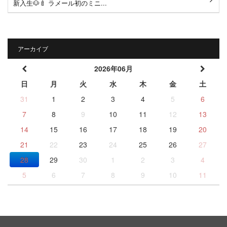
新入生🐶🍼 ラメール初のミニ...
アーカイブ
2026年06月
日
月
火
水
木
金
土
31
1
2
3
4
5
6
7
8
9
10
11
12
13
14
15
16
17
18
19
20
21
22
23
24
25
26
27
28
29
30
1
2
3
4
5
6
7
8
9
10
11