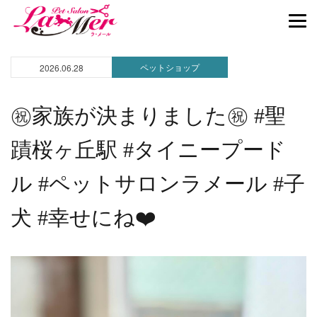
ペットショップ
2026.06.28
㊗️家族が決まりました㊗️ #聖
蹟桜ヶ丘駅 #タイニープード
ル #ペットサロンラメール #子
犬 #幸せにね❤️