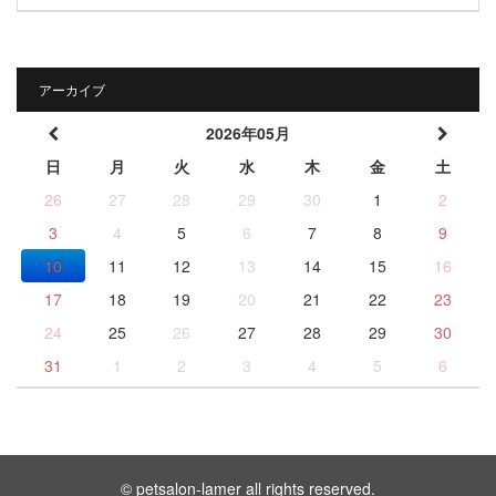
アーカイブ
2026年05月
日
月
火
水
木
金
土
26
27
28
29
30
1
2
3
4
5
6
7
8
9
10
11
12
13
14
15
16
17
18
19
20
21
22
23
24
25
26
27
28
29
30
31
1
2
3
4
5
6
© petsalon-lamer all rights reserved.