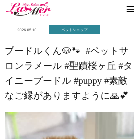
ペットショップ
2026.05.10
プードルくん🐶🐾 ⁡ #ペットサ
ロンラメール #聖蹟桜ヶ丘 #タ
イニープードル #puppy #素敵
なご縁がありますように🙏💕