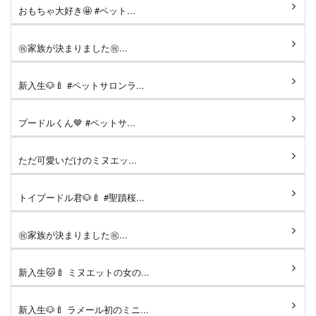
おもちゃ大好き🤩 #ペット...
㊗️家族が決まりました㊗️...
新入生🐶🍼 #ペットサロンラ...
プードルくん🤎 #ペットサ...
ただ可愛いだけのミヌエッ...
トイプードル君🐶🍼 #聖蹟桜...
㊗️家族が決まりました㊗️...
新入生🐱🍼 ミヌエットの女の...
新入生🐶🍼 ラメール初のミニ...