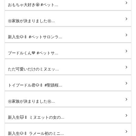
おもちゃ大好き🤩 #ペット...
㊗️家族が決まりました㊗️...
新入生🐶🍼 #ペットサロンラ...
プードルくん🤎 #ペットサ...
ただ可愛いだけのミヌエッ...
トイプードル君🐶🍼 #聖蹟桜...
㊗️家族が決まりました㊗️...
新入生🐱🍼 ミヌエットの女の...
新入生🐶🍼 ラメール初のミニ...