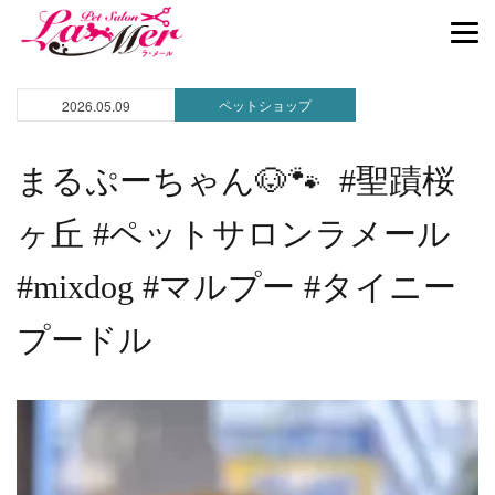
ペットショップ
2026.05.09
まるぷーちゃん🐶🐾 ⁡ #聖蹟桜
ヶ丘 #ペットサロンラメール
#mixdog #マルプー #タイニー
プードル