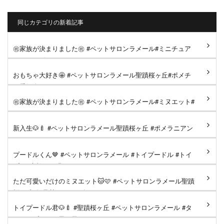
同じカテゴリの新着記事
㊗️家族が決まりました㊗️ #ペットサロンラメール#ミニチュア
シュナウザー#こいぬ#ミ...
おもちゃ大好き🤩 #ペットサロンラメール聖蹟桜ヶ丘#ポメチ
ワ愛好会 #いぬすたぐらむ...
㊗️家族が決まりました㊗️ #ペットサロンラメール#ミヌエット#
ミヌエットロングヘア...
新入生🐶🍼 #ペットサロンラメール聖蹟桜ヶ丘 #ポメラニアン
みっくす #チワワみっくす...
プードルくん🤎 #ペットサロンラメール #トイプードル #トイ
プー#素敵なご縁がありま...
ただ可愛いだけのミヌエット🐱🩷 #ペットサロンラメール聖蹟
桜ヶ丘#短足甘えんぼ#ゴロ...
トイプードル君🐶🍼 #聖蹟桜ヶ丘 #ペットサロンラメール #タ
イニープードル男の子 #ト...