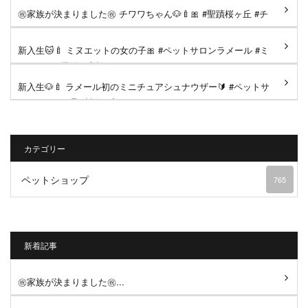
㊗️家族が決まりました㊗️ チワワちゃん🐶🍼🎀 #聖蹟桜ヶ丘 #チ
ワワ #ちわすたぐらむ🐶...
新入生🐱🍼 ミヌエットの女の子🎀 #ペットサロンラメール #ミ
ヌエット #子猫 #素敵なご...
新入生🐶🍼 ラメール初のミニチュアシュナウザー🔰 #ペットサ
ロンラメール聖蹟桜ヶ丘#ミ...
カテゴリー
ペットショップ
765
新着記事
㊗️家族が決まりました㊗️...