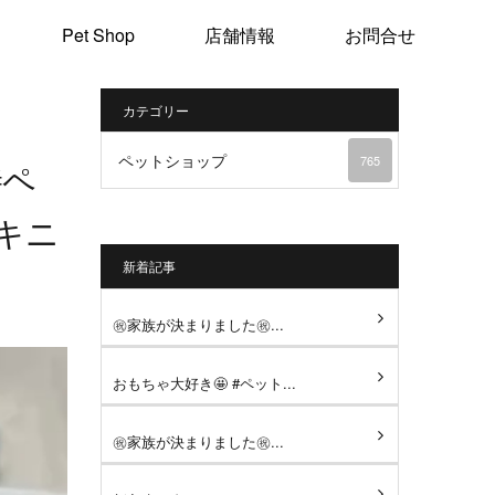
Pet Shop
店舗情報
お問合せ
カテゴリー
ペットショップ
765
#ペ
ペキニ
新着記事
㊗️家族が決まりました㊗️...
おもちゃ大好き🤩 #ペット...
㊗️家族が決まりました㊗️...