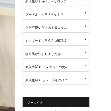
新入生🐶🍼 #ペットサロンラ...
プードルくん🤎 #ペットサ...
ただ可愛いだけのミヌエッ...
トイプードル君🐶🍼 #聖蹟桜...
㊗️家族が決まりました㊗️...
新入生🐱🍼 ミヌエットの女の...
新入生🐶🍼 ラメール初のミニ...
アーカイブ